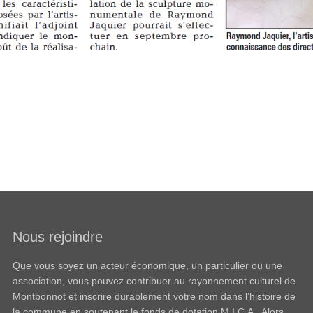
Nous rejoindre
Que vous soyez un acteur économique, un particulier ou une
association, vous pouvez contribuer au rayonnement culturel de
Montbonnot et inscrire durablement votre nom dans l’histoire de
la commune en soutenant le fonds de dotation M.I.C.A.. Alors