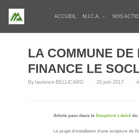
Skip
to
ACCUEIL
M.I.C.A.
NOS ACTI
main
content
LA COMMUNE DE
FINANCE LE SOC
By
laurence BELLICARD
20 juin 2017
Article paru dans le
Dauphiné Libéré
du 
Le projet d’installation d’une sculpture de