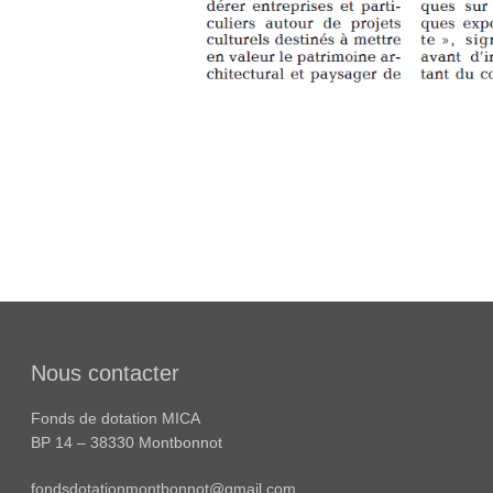
Nous contacter
Fonds de dotation MICA
BP 14 – 38330 Montbonnot
fondsdotationmontbonnot@gmail.com