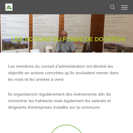
Skip
Men
to
search
main
content
LES
ACTIONS
DU
FONDS
DE
DOTATION
Les membres du conseil d’administration ont décliné les
objectifs en actions concrètes qu’ils souhaitent mener dans
les mois et les années à venir.
Ils organiseront régulièrement des évènements afin de
rencontrer les habitants mais également les salariés et
dirigeants d’entreprises installés sur la commune.