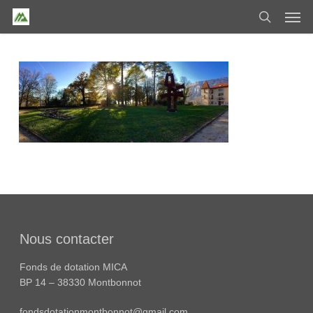
Skip
Men
to
search
main
content
Nous contacter
Fonds de dotation MICA
BP 14 – 38330 Montbonnot
fondsdotationmontbonnot@gmail.com