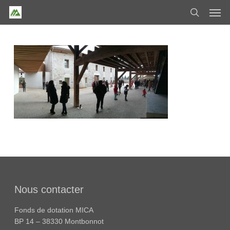
Skip
Men
to
search
main
content
Nous contacter
Fonds de dotation MICA
BP 14 – 38330 Montbonnot