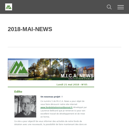
Skip
Men
to
search
main
content
2018-MAI-NEWS