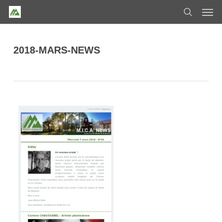
Skip
Men
to
search
main
content
2018-MARS-NEWS