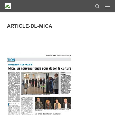
Skip
Men
to
search
main
content
ARTICLE-DL-MICA