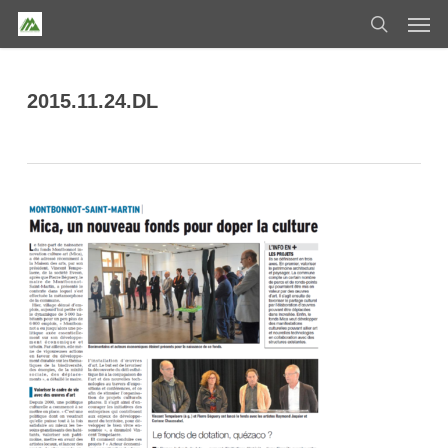
Skip
Men
to
search
main
content
2015.11.24.DL